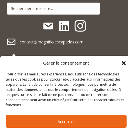
contact@magnific-escapades.com
contact@magnific-escapades.com
contact@magnific-escapades.com
+33 (0)3 67 47 47 47
Gérer le consentement
16A rue du Général Baegert | 67210 Obernai, France
contact@magnific-escapades.com
Pour offrir les meilleures expériences, nous utilisons des technologies
23 Place Darcy | 21000 Dijon, France
telles que les cookies pour stocker et/ou accéder aux informations des
appareils. Le fait de consentir à ces technologies nous permettra de
traiter des données telles que le comportement de navigation ou les ID
uniques sur ce site. Le fait de ne pas consentir ou de retirer son
© 2026 Magnific Escapades |
Mentions légales & politique de
consentement peut avoir un effet négatif sur certaines caractéristiques et
confidentialité
|
Conditions générales de vente
fonctions.
Accepter