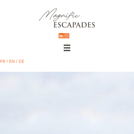
FR
/
EN
/
DE