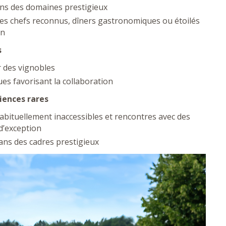
ns des domaines prestigieux
 des chefs reconnus, dîners gastronomiques ou étoilés
on
s
r des vignobles
ques favorisant la collaboration
iences rares
 habituellement inaccessibles et rencontres avec des
d’exception
dans des cadres prestigieux