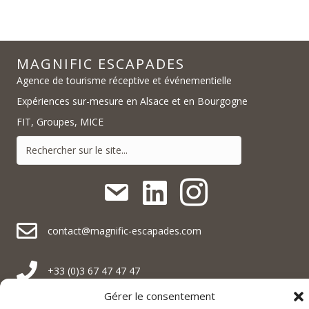
MAGNIFIC ESCAPADES
Agence de tourisme réceptive et événementielle
Expériences sur-mesure en Alsace et en Bourgogne
FIT, Groupes, MICE
contact@magnific-escapades.com
contact@magnific-escapades.com
contact@magnific-escapades.com
+33 (0)3 67 47 47 47
Gérer le consentement
16A rue du Général Baegert | 67210 Obernai, France
contact@magnific-escapades.com