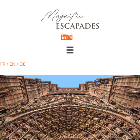
FR
/
EN
/
DE