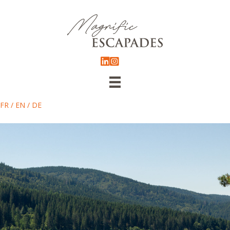
FR
/
EN
/
DE