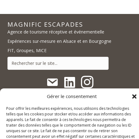
MAGNIFIC ESCAPADES
Agence de tourisme réceptive et événementielle
Expériences sur-mesure en Alsace et en Bourgogne
FIT, Groupes, MICE
Gérer le consentement
contact@magnific-escapades.com
contact@magnific-escapades.com
Pour offrir les meilleures expériences, nous utilisons des technologies
telles que les cookies pour stocker et/ou accéder aux informations des
contact@magnific-escapades.com
+33 (0)3 67 47 47 47
appareils. Le fait de consentir à ces technologies nous permettra de
traiter des données telles que le comportement de navigation ou les ID
16A rue du Général Baegert | 67210 Obernai, France
uniques sur ce site. Le fait de ne pas consentir ou de retirer son
contact@magnific-escapades.com
consentement peut avoir un effet négatif sur certaines caractéristiques et