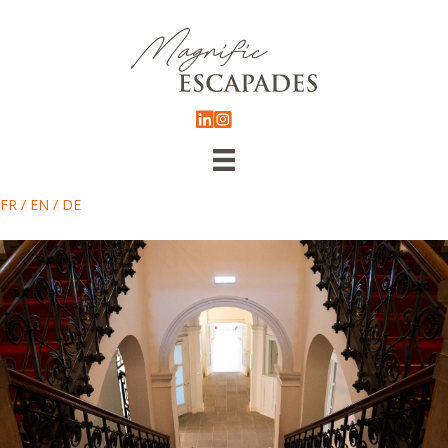
FR
/
EN
/
DE