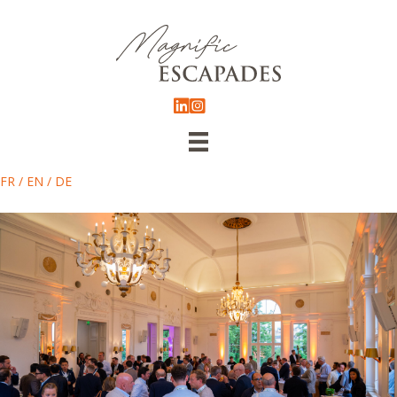
FR
/
EN
/
DE