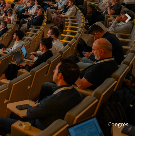
Vignoble de Katzenthal
Congrès