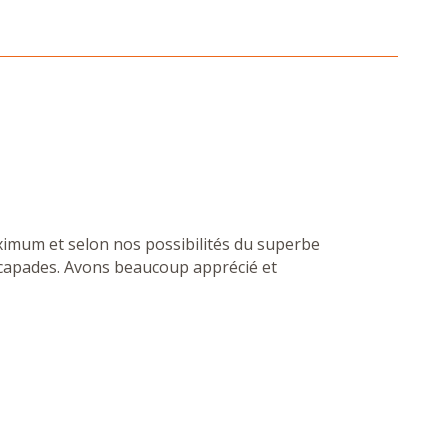
aximum et selon nos possibilités du superbe
We really enjoye
Escapades. Avons beaucoup apprécié et
Pug S.
,
Georgia