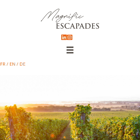
FR
/
EN
/
DE