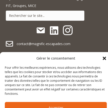
FIT, Groupes, MICE
contact@magnific-escapades.com
contact@magnific-escapades.com
contact@magnific-escapades.com
+33 (0)3 67 47 47 47
Gérer le consentement
Pour offrir les meilleures expériences, nous utilisons des technologies
16A rue du Général Baegert | 67210 Obernai, France
contact@magnific-escapades.com
telles que les cookies pour stocker et/ou accéder aux informations des
23 Place Darcy | 21000 Dijon, France
appareils. Le fait de consentir à ces technologies nous permettra de
traiter des données telles que le comportement de navigation ou les ID
uniques sur ce site. Le fait de ne pas consentir ou de retirer son
consentement peut avoir un effet négatif sur certaines caractéristiques et
© 2026 Magnific Escapades |
Mentions légales & politique de
fonctions.
confidentialité
|
Conditions générales de vente
Accepter