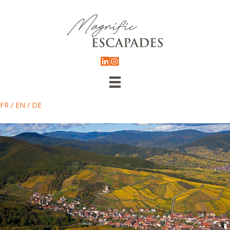
FR
/
EN
/
DE