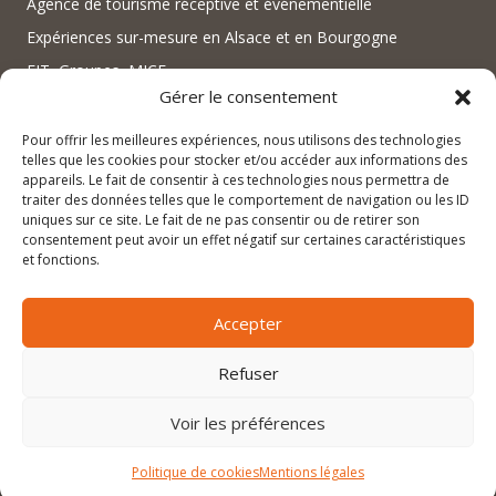
Agence de tourisme réceptive et événementielle
Expériences sur-mesure en Alsace et en Bourgogne
FIT, Groupes, MICE
Gérer le consentement
Pour offrir les meilleures expériences, nous utilisons des technologies
telles que les cookies pour stocker et/ou accéder aux informations des
appareils. Le fait de consentir à ces technologies nous permettra de
traiter des données telles que le comportement de navigation ou les ID
uniques sur ce site. Le fait de ne pas consentir ou de retirer son
contact@magnific-escapades.com
consentement peut avoir un effet négatif sur certaines caractéristiques
contact@magnific-escapades.com
et fonctions.
contact@magnific-escapades.com
+33 (0)3 67 47 47 47
Accepter
16A rue du Général Baegert | 67210 Obernai, France
contact@magnific-escapades.com
Refuser
23 Place Darcy | 21000 Dijon, France
Voir les préférences
© 2026 Magnific Escapades |
Mentions légales & politique de
Politique de cookies
Mentions légales
confidentialité
|
Conditions générales de vente