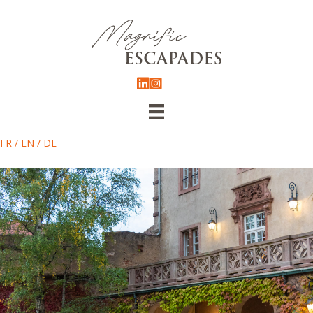
FR
/
EN
/
DE