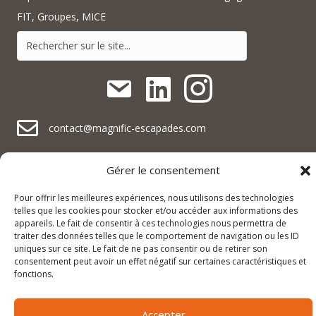
FIT, Groupes, MICE
contact@magnific-escapades.com
contact@magnific-escapades.com
contact@magnific-escapades.com
+33 (0)3 67 47 47 47
Gérer le consentement
Pour offrir les meilleures expériences, nous utilisons des technologies
16A rue du Général Baegert | 67210 Obernai, France
contact@magnific-escapades.com
telles que les cookies pour stocker et/ou accéder aux informations des
23 Place Darcy | 21000 Dijon, France
appareils. Le fait de consentir à ces technologies nous permettra de
traiter des données telles que le comportement de navigation ou les ID
uniques sur ce site. Le fait de ne pas consentir ou de retirer son
consentement peut avoir un effet négatif sur certaines caractéristiques et
© 2025 Magnific Escapades |
Mentions légales & politique de
fonctions.
confidentialité
|
Conditions générales de vente
Accepter