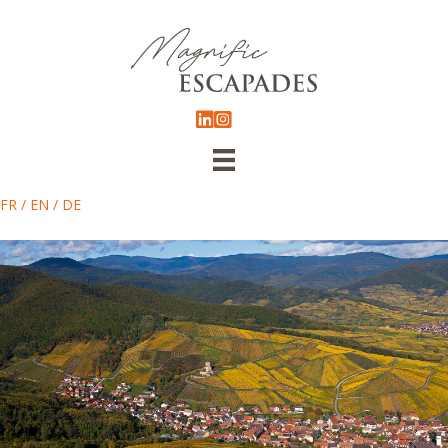
FR
/
EN
/
DE