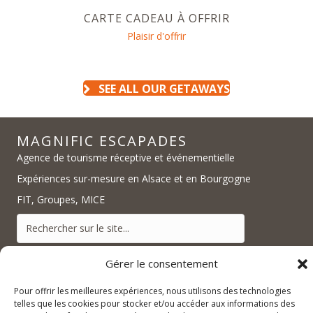
CARTE CADEAU À OFFRIR
Plaisir d'offrir
SEE ALL OUR GETAWAYS
MAGNIFIC ESCAPADES
Agence de tourisme réceptive et événementielle
Expériences sur-mesure en Alsace et en Bourgogne
FIT, Groupes, MICE
Gérer le consentement
Pour offrir les meilleures expériences, nous utilisons des technologies
telles que les cookies pour stocker et/ou accéder aux informations des
contact@magnific-escapades.com
contact@magnific-escapades.com