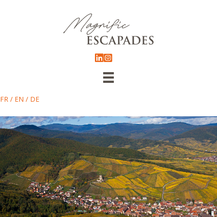
FR
/
EN
/
DE