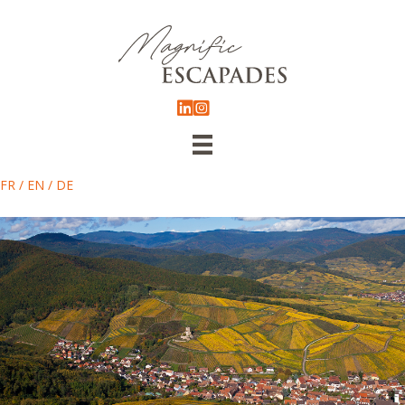
FR
/
EN
/
DE