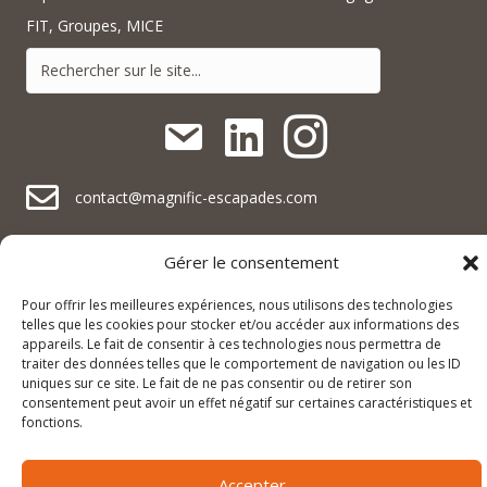
FIT, Groupes, MICE
contact@magnific-escapades.com
contact@magnific-escapades.com
contact@magnific-escapades.com
+33 (0)3 67 47 47 47
Gérer le consentement
Pour offrir les meilleures expériences, nous utilisons des technologies
16A rue du Général Baegert | 67210 Obernai, France
contact@magnific-escapades.com
telles que les cookies pour stocker et/ou accéder aux informations des
23 Place Darcy | 21000 Dijon, France
appareils. Le fait de consentir à ces technologies nous permettra de
traiter des données telles que le comportement de navigation ou les ID
uniques sur ce site. Le fait de ne pas consentir ou de retirer son
consentement peut avoir un effet négatif sur certaines caractéristiques et
© 2026 Magnific Escapades |
Mentions légales & politique de
fonctions.
confidentialité
|
Conditions générales de vente
Accepter