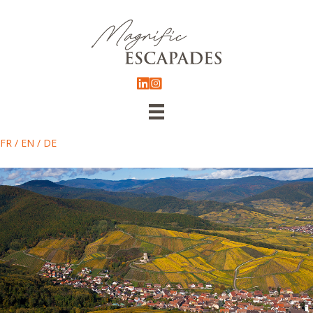
FR
/
EN
/
DE