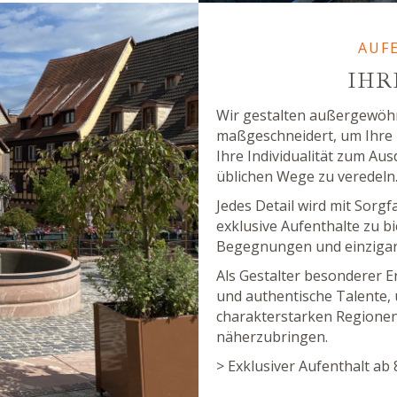
AUF
IHR
Wir gestalten außergewöhn
maßgeschneidert, um Ihre p
Ihre Individualität zum Au
üblichen Wege zu veredeln
Jedes Detail wird mit Sorgf
exklusive Aufenthalte zu b
Begegnungen und einzigart
Als Gestalter besonderer Er
und authentische Talente, 
charakterstarken Regionen
näherzubringen.
> Exklusiver Aufenthalt ab