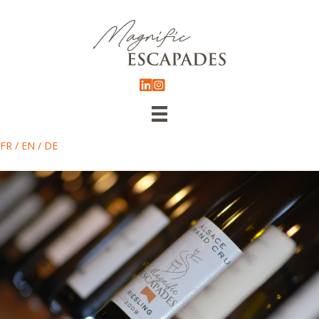
FR
/
EN
/
DE