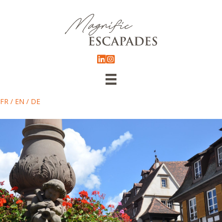
FR
/
EN
/
DE