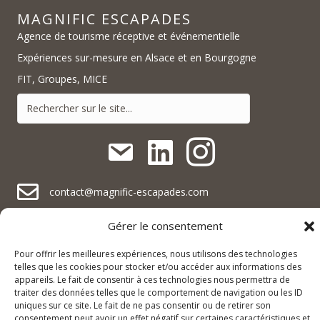
MAGNIFIC ESCAPADES
Agence de tourisme réceptive et événementielle
Expériences sur-mesure en Alsace et en Bourgogne
FIT, Groupes, MICE
contact@magnific-escapades.com
contact@magnific-escapades.com
Gérer le consentement
contact@magnific-escapades.com
+33 (0)3 67 47 47 47
Pour offrir les meilleures expériences, nous utilisons des technologies
16A rue du Général Baegert | 67210 Obernai, France
telles que les cookies pour stocker et/ou accéder aux informations des
contact@magnific-escapades.com
appareils. Le fait de consentir à ces technologies nous permettra de
23 Place Darcy | 21000 Dijon, France
traiter des données telles que le comportement de navigation ou les ID
uniques sur ce site. Le fait de ne pas consentir ou de retirer son
consentement peut avoir un effet négatif sur certaines caractéristiques et