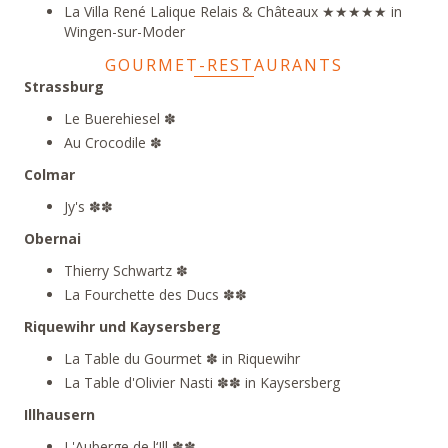
La Villa René Lalique
Relais & Châteaux ★★★★★ in
Wingen-sur-Moder
GOURMET-RESTAURANTS
Strassburg
Le Buerehiesel
✽
Au Crocodile
✽
Colmar
Jy's
✽✽
Obernai
Thierry Schwartz
✽
La Fourchette des Ducs
✽✽
Riquewihr und Kaysersberg
La Table du Gourmet
✽ in Riquewihr
La Table d'Olivier Nasti
✽✽ in Kaysersberg
Illhausern
L'Auberge de l‘Ill
✽✽