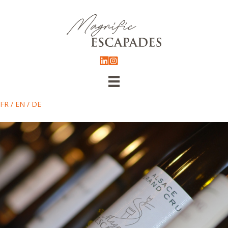
FR
/
EN
/
DE