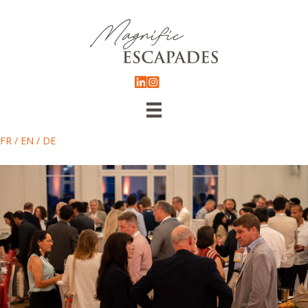
FR
/
EN
/
DE