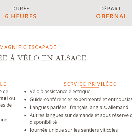
DURÉE
DÉPART
6 HEURES
OBERNAI
MAGNIFIC ESCAPADE
E À VÉLO EN ALSACE
LE
SERVICE PRIVILÈGE
e de
Vélo à assistance électrique
rnai
ou
Guide-conférencier expérimenté et enthousia
ges de
Langues parlées : français, anglais, allemand
Autres langues sur demande et sous réserve 
aine
disponibilité
Journée unique sur les sentiers viticoles