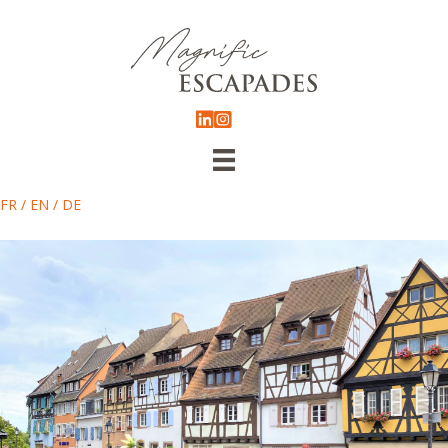
FR
/
EN
/
DE