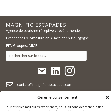
MAGNIFIC ESCAPADES
Agence de tourisme réceptive et événementielle
Expériences sur-mesure en Alsace et en Bourgogne
FIT, Groupes, MICE
contact@magnific-escapades.com
contact@magnific-escapades.com
Gérer le consentement
contact@magnific-escapades.com
+33 (0)3 67 47 47 47
Pour offrir les meilleures expériences, nous utilisons des technologies
16A rue du Général Baegert | 67210 Obernai, France