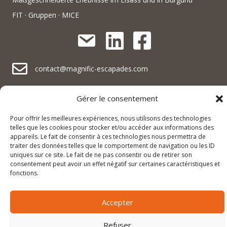
FIT · Gruppen · MICE
contact@magnific-escapades.com
contact@magnific-escapades.com
contact@magnific-escapades.com
+33 (0)3 67 47 47 47
Gérer le consentement
Pour offrir les meilleures expériences, nous utilisons des technologies
16A rue du Général Baegert | 67210 Obernai, France
contact@magnific-escapades.com
telles que les cookies pour stocker et/ou accéder aux informations des
23 place Darcy, 21000 Dijon, France
appareils. Le fait de consentir à ces technologies nous permettra de
traiter des données telles que le comportement de navigation ou les ID
uniques sur ce site. Le fait de ne pas consentir ou de retirer son
consentement peut avoir un effet négatif sur certaines caractéristiques et
© 2025 Magnific Escapades |
Legal notice and privacy policy
|
fonctions.
Terms and conditions of sale
Accepter
Refuser