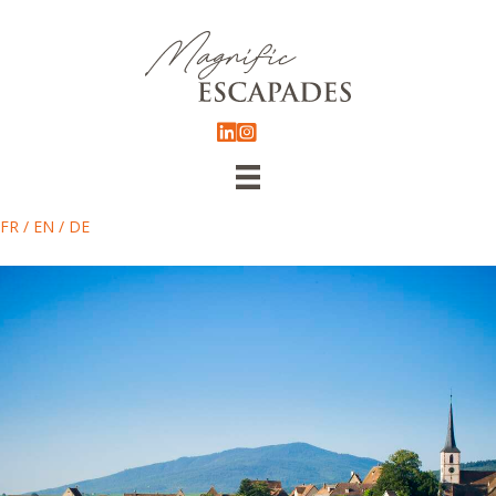
FR
/
EN
/
DE