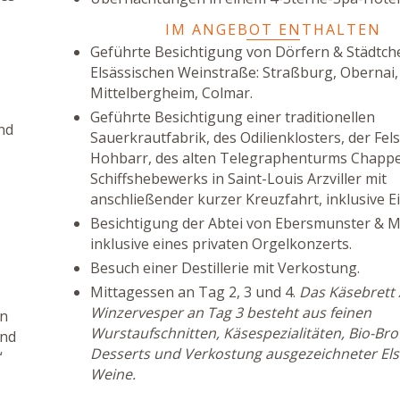
IM ANGEBOT ENTHALTEN
Geführte Besichtigung von Dörfern & Städtch
Elsässischen Weinstraße: Straßburg, Obernai,
Mittelbergheim, Colmar.
Geführte Besichtigung einer traditionellen
nd
Sauerkrautfabrik, des Odilienklosters, der Fel
Hohbarr, des alten Telegraphenturms Chappe
Schiffshebewerks in Saint-Louis Arzviller mit
anschließender kurzer Kreuzfahrt, inklusive Ein
Besichtigung der Abtei von Ebersmunster & 
inklusive eines privaten Orgelkonzerts.
Besuch einer Destillerie mit Verkostung.
Mittagessen an Tag 2, 3 und 4.
Das Käsebrett 
Winzervesper an Tag 3 besteht aus feinen
on
Wurstaufschnitten, Käsespezialitäten, Bio-Brot
und
Desserts und Verkostung ausgezeichneter El
“
Weine.