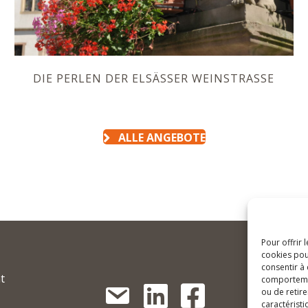
DIE PERLEN DER ELSÄSSER WEINSTRASSE
ALLE ANGEBOTE
Pour offrir 
c
cookies pou
consentir à
t
comportement
c
ou de retire
caractéristi