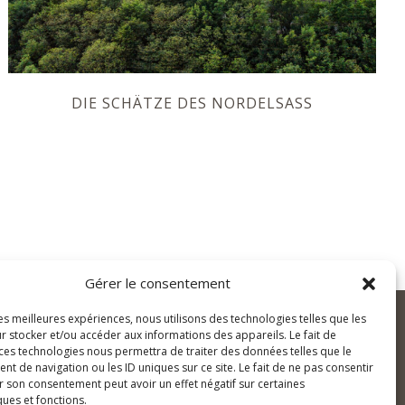
DIE SCHÄTZE DES NORDELSASS
Gérer le consentement
les meilleures expériences, nous utilisons des technologies telles que les
ontact@magnific-escapades.com
contact@magnific-escapades.com
r stocker et/ou accéder aux informations des appareils. Le fait de
 ces technologies nous permettra de traiter des données telles que le
 de navigation ou les ID uniques sur ce site. Le fait de ne pas consentir
ontact@magnific-escapades.com
r son consentement peut avoir un effet négatif sur certaines
+33 (0)3 67 47 47 47
ques et fonctions.