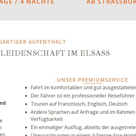
TAGE / 4 NÄCHTE
AB STRASSBU
IGARTIGER AUFENTHALT
 LEIDENSCHAFT IM ELSASS
UNSER PREMIUMSERVICE
Fahrt im komfortablen und gut ausgestattete
Der Fahrer ist ein professioneller Reiseführer 
und
Touren auf Französisch, Englisch, Deutsch
Andere Sprachen auf Anfrage und im Rahmen
Verfügbarkeit
ie
Ein einmaliger Ausflug, abseits der ausgetret
n
hes
Übernachtungen in einem 4-Sterne-Spa-Hotel