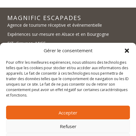
MAGNIFIC ESCAPADES
Agence de tourisme réceptive et événementielle
Expériences sur-mesure en Alsace et en Bourgogne
FIT, Groupes, MICE
Gérer le consentement
Pour offrir les meilleures expériences, nous utilisons des technologies
telles que les cookies pour stocker et/ou accéder aux informations des
appareils. Le fait de consentir à ces technologies nous permettra de
traiter des données telles que le comportement de navigation ou les ID
uniques sur ce site. Le fait de ne pas consentir ou de retirer son
contact@magnific-escapades.com
consentement peut avoir un effet négatif sur certaines caractéristiques
contact@magnific-escapades.com
et fonctions.
contact@magnific-escapades.com
+33 (0)3 67 47 47 47
Accepter
16A rue du Général Baegert | 67210 Obernai, France
contact@magnific-escapades.com
Refuser
23 Place Darcy | 21000 Dijon, France